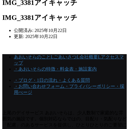
IMG_3381アイキャッチ
IMG_3381アイキャッチ
公開済み: 2025年10月22日
更新: 2025年10月22日
あおいそらのこと
Lごあいさつ
L会社概要
Lアクセスマ
ップ
・あおいそらの特徴
・料金表
・施設案内
・ブログ
・1日の流れ
・よくある質問
・お問い合わせフォーム
・プライバシーポリシー
・採
用ぺージ
上尾のデイサービス あおいそらは、少人数制で家庭的な雰
囲気の施設です。個別対応ならではの、目配り・気配りなど
「配慮」のあるサービスを提供し、ひとりひとりのご要望に