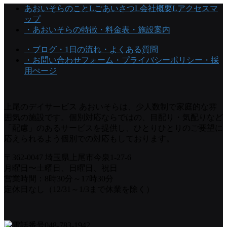
あおいそらのこと
Lごあいさつ
L会社概要
Lアクセスマ
ップ
・あおいそらの特徴
・料金表
・施設案内
・ブログ
・1日の流れ
・よくある質問
・お問い合わせフォーム
・プライバシーポリシー
・採
用ぺージ
上尾のデイサービス あおいそらは、少人数制で家庭的な雰
囲気の施設です。個別対応ならではの、目配り・気配りなど
「配慮」のあるサービスを提供し、ひとりひとりのご要望に
応えられるよう個別での対応もしております。
〒362-0047 埼玉県上尾市今泉1-27-6
月曜日〜土曜日、日曜日、祝日
営業時間：8時30分～17時30分
定休日なし（12/31～1/3まで休業を除く）