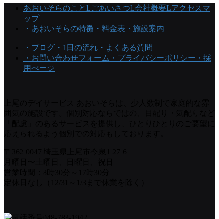
あおいそらのこと
Lごあいさつ
L会社概要
Lアクセスマ
ップ
・あおいそらの特徴
・料金表
・施設案内
・ブログ
・1日の流れ
・よくある質問
・お問い合わせフォーム
・プライバシーポリシー
・採
用ぺージ
上尾のデイサービス あおいそらは、少人数制で家庭的な雰
囲気の施設です。個別対応ならではの、目配り・気配りなど
「配慮」のあるサービスを提供し、ひとりひとりのご要望に
応えられるよう個別での対応もしております。
〒362-0047 埼玉県上尾市今泉1-27-6
月曜日〜土曜日、日曜日、祝日
営業時間：8時30分～17時30分
定休日なし（12/31～1/3まで休業を除く）