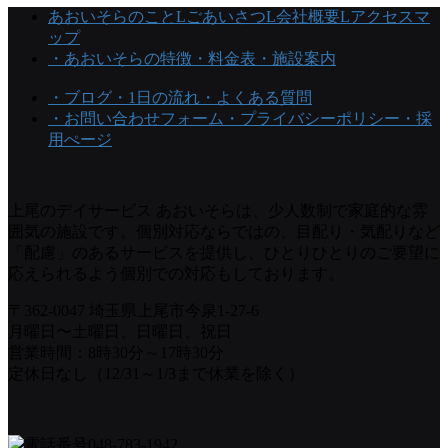
あおいそらのこと
Lごあいさつ
L会社概要
Lアクセスマ
ップ
・あおいそらの特徴
・料金表
・施設案内
・ブログ
・1日の流れ
・よくある質問
・お問い合わせフォーム
・プライバシーポリシー
・採
用ぺージ
上尾のデイサービス あおいそらは、少人数制で家庭的な雰
囲気の施設です。個別対応ならではの、目配り・気配りなど
「配慮」のあるサービスを提供し、ひとりひとりのご要望に
応えられるよう個別での対応もしております。
〒362-0047 埼玉県上尾市今泉1-27-6
月曜日〜土曜日、日曜日、祝日
営業時間：8時30分～17時30分
定休日なし（12/31～1/3まで休業を除く）