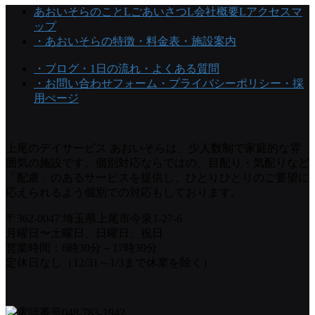
あおいそらのこと
Lごあいさつ
L会社概要
Lアクセスマ
ップ
・あおいそらの特徴
・料金表
・施設案内
・ブログ
・1日の流れ
・よくある質問
・お問い合わせフォーム
・プライバシーポリシー
・採
用ぺージ
上尾のデイサービス あおいそらは、少人数制で家庭的な雰
囲気の施設です。個別対応ならではの、目配り・気配りなど
「配慮」のあるサービスを提供し、ひとりひとりのご要望に
応えられるよう個別での対応もしております。
〒362-0047 埼玉県上尾市今泉1-27-6
月曜日〜土曜日、日曜日、祝日
営業時間：8時30分～17時30分
定休日なし（12/31～1/3まで休業を除く）