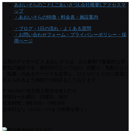
あおいそらのこと
Lごあいさつ
L会社概要
Lアクセスマ
ップ
・あおいそらの特徴
・料金表
・施設案内
・ブログ
・1日の流れ
・よくある質問
・お問い合わせフォーム
・プライバシーポリシー
・採
用ぺージ
上尾のデイサービス あおいそらは、少人数制で家庭的な雰
囲気の施設です。個別対応ならではの、目配り・気配りなど
「配慮」のあるサービスを提供し、ひとりひとりのご要望に
応えられるよう個別での対応もしております。
〒362-0047 埼玉県上尾市今泉1-27-6
月曜日〜土曜日、日曜日、祝日
営業時間：8時30分～17時30分
定休日なし（12/31～1/3まで休業を除く）