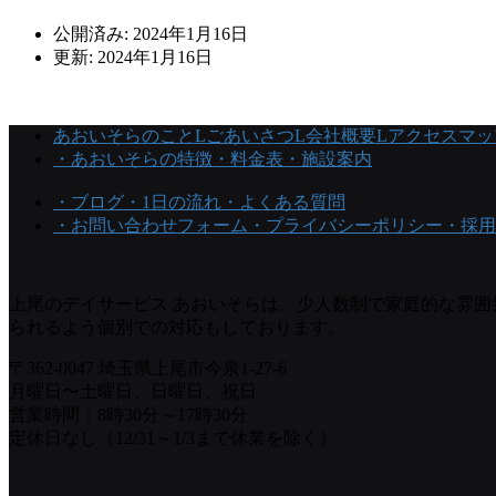
公開済み: 2024年1月16日
更新: 2024年1月16日
あおいそらのこと
Lごあいさつ
L会社概要
Lアクセスマッ
・あおいそらの特徴
・料金表
・施設案内
・ブログ
・1日の流れ
・よくある質問
・お問い合わせフォーム
・プライバシーポリシー
・採用
上尾のデイサービス あおいそらは、少人数制で家庭的な雰
られるよう個別での対応もしております。
〒362-0047 埼玉県上尾市今泉1-27-6
月曜日〜土曜日、日曜日、祝日
営業時間：8時30分～17時30分
定休日なし（12/31～1/3まで休業を除く）