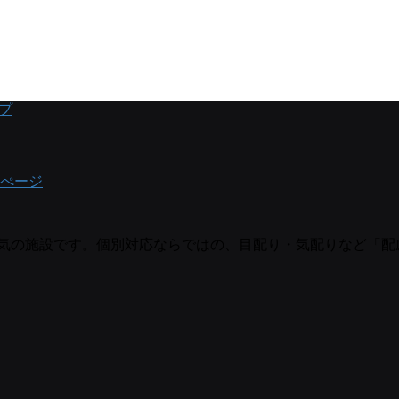
プ
ぺージ
囲気の施設です。個別対応ならではの、目配り・気配りなど「配