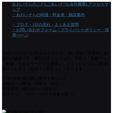
あおいそらのこと
Lごあいさつ
L会社概要
Lアクセスマ
ップ
・あおいそらの特徴
・料金表
・施設案内
・ブログ
・1日の流れ
・よくある質問
・お問い合わせフォーム
・プライバシーポリシー
・採
用ぺージ
上尾のデイサービス あおいそらは、少人数制で家庭的な雰
囲気の施設です。個別対応ならではの、目配り・気配りなど
「配慮」のあるサービスを提供し、ひとりひとりのご要望に
応えられるよう個別での対応もしております。
〒362-0047 埼玉県上尾市今泉1-27-6
月曜日〜土曜日、日曜日、祝日
営業時間：8時30分～17時30分
定休日なし（12/31～1/3まで休業を除く）