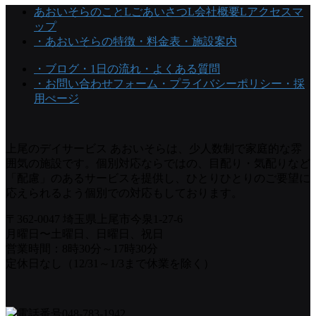
あおいそらのこと
Lごあいさつ
L会社概要
Lアクセスマ
ップ
・あおいそらの特徴
・料金表
・施設案内
・ブログ
・1日の流れ
・よくある質問
・お問い合わせフォーム
・プライバシーポリシー
・採
用ぺージ
上尾のデイサービス あおいそらは、少人数制で家庭的な雰
囲気の施設です。個別対応ならではの、目配り・気配りなど
「配慮」のあるサービスを提供し、ひとりひとりのご要望に
応えられるよう個別での対応もしております。
〒362-0047 埼玉県上尾市今泉1-27-6
月曜日〜土曜日、日曜日、祝日
営業時間：8時30分～17時30分
定休日なし（12/31～1/3まで休業を除く）