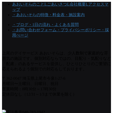
あおいそらのこと
Lごあいさつ
L会社概要
Lアクセスマ
ップ
・あおいそらの特徴
・料金表
・施設案内
・ブログ
・1日の流れ
・よくある質問
・お問い合わせフォーム
・プライバシーポリシー
・採
用ぺージ
上尾のデイサービス あおいそらは、少人数制で家庭的な雰
囲気の施設です。個別対応ならではの、目配り・気配りなど
「配慮」のあるサービスを提供し、ひとりひとりのご要望に
応えられるよう個別での対応もしております。
〒362-0047 埼玉県上尾市今泉1-27-6
月曜日〜土曜日、日曜日、祝日
営業時間：8時30分～17時30分
定休日なし（12/31～1/3まで休業を除く）