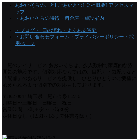
あおいそらのこと
Lごあいさつ
L会社概要
Lアクセスマ
ップ
・あおいそらの特徴
・料金表
・施設案内
・ブログ
・1日の流れ
・よくある質問
・お問い合わせフォーム
・プライバシーポリシー
・採
用ぺージ
上尾のデイサービス あおいそらは、少人数制で家庭的な雰
囲気の施設です。個別対応ならではの、目配り・気配りなど
「配慮」のあるサービスを提供し、ひとりひとりのご要望に
応えられるよう個別での対応もしております。
〒362-0047 埼玉県上尾市今泉1-27-6
月曜日〜土曜日、日曜日、祝日
営業時間：8時30分～17時30分
定休日なし（12/31～1/3まで休業を除く）