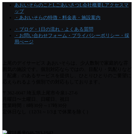
あおいそらのこと
Lごあいさつ
L会社概要
Lアクセスマ
ップ
・あおいそらの特徴
・料金表
・施設案内
・ブログ
・1日の流れ
・よくある質問
・お問い合わせフォーム
・プライバシーポリシー
・採
用ぺージ
上尾のデイサービス あおいそらは、少人数制で家庭的な雰
囲気の施設です。個別対応ならではの、目配り・気配りなど
「配慮」のあるサービスを提供し、ひとりひとりのご要望に
応えられるよう個別での対応もしております。
〒362-0047 埼玉県上尾市今泉1-27-6
月曜日〜土曜日、日曜日、祝日
営業時間：8時30分～17時30分
定休日なし（12/31～1/3まで休業を除く）