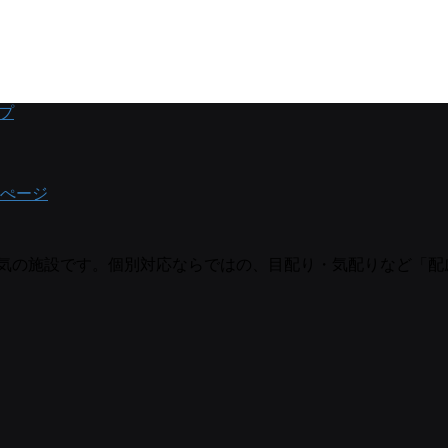
プ
ぺージ
囲気の施設です。個別対応ならではの、目配り・気配りなど「配