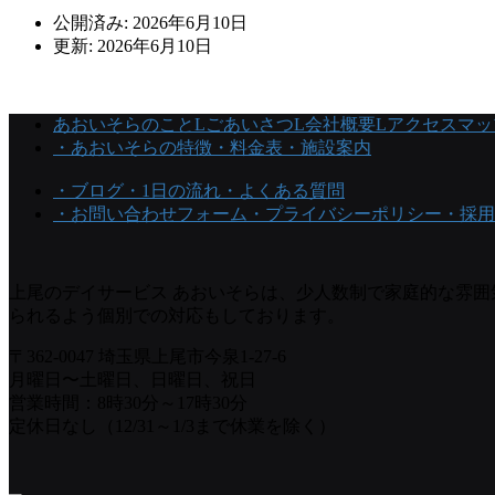
公開済み: 2026年6月10日
更新: 2026年6月10日
あおいそらのこと
Lごあいさつ
L会社概要
Lアクセスマッ
・あおいそらの特徴
・料金表
・施設案内
・ブログ
・1日の流れ
・よくある質問
・お問い合わせフォーム
・プライバシーポリシー
・採用
上尾のデイサービス あおいそらは、少人数制で家庭的な雰
られるよう個別での対応もしております。
〒362-0047 埼玉県上尾市今泉1-27-6
月曜日〜土曜日、日曜日、祝日
営業時間：8時30分～17時30分
定休日なし（12/31～1/3まで休業を除く）