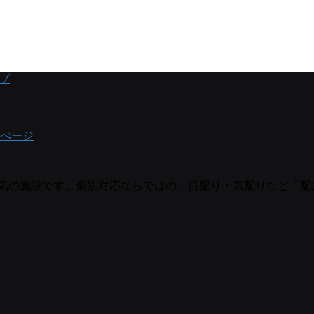
プ
ぺージ
囲気の施設です。個別対応ならではの、目配り・気配りなど「配