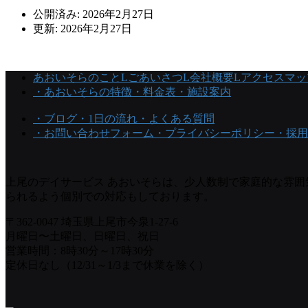
公開済み: 2026年2月27日
更新: 2026年2月27日
あおいそらのこと
Lごあいさつ
L会社概要
Lアクセスマッ
・あおいそらの特徴
・料金表
・施設案内
・ブログ
・1日の流れ
・よくある質問
・お問い合わせフォーム
・プライバシーポリシー
・採用
上尾のデイサービス あおいそらは、少人数制で家庭的な雰
られるよう個別での対応もしております。
〒362-0047 埼玉県上尾市今泉1-27-6
月曜日〜土曜日、日曜日、祝日
営業時間：8時30分～17時30分
定休日なし（12/31～1/3まで休業を除く）