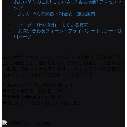
あおいそらのこと
Lごあいさつ
L会社概要
Lアクセスマ
ップ
・あおいそらの特徴
・料金表
・施設案内
・ブログ
・1日の流れ
・よくある質問
・お問い合わせフォーム
・プライバシーポリシー
・採
用ぺージ
上尾のデイサービス あおいそらは、少人数制で家庭的な雰
囲気の施設です。個別対応ならではの、目配り・気配りなど
「配慮」のあるサービスを提供し、ひとりひとりのご要望に
応えられるよう個別での対応もしております。
〒362-0047 埼玉県上尾市今泉1-27-6
月曜日〜土曜日、日曜日、祝日
営業時間：8時30分～17時30分
定休日なし（12/31～1/3まで休業を除く）