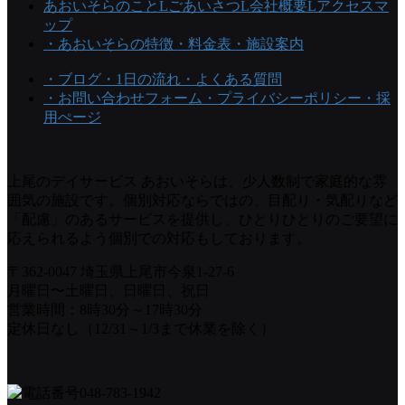
あおいそらのこと
Lごあいさつ
L会社概要
Lアクセスマ
ップ
・あおいそらの特徴
・料金表
・施設案内
・ブログ
・1日の流れ
・よくある質問
・お問い合わせフォーム
・プライバシーポリシー
・採
用ぺージ
上尾のデイサービス あおいそらは、少人数制で家庭的な雰
囲気の施設です。個別対応ならではの、目配り・気配りなど
「配慮」のあるサービスを提供し、ひとりひとりのご要望に
応えられるよう個別での対応もしております。
〒362-0047 埼玉県上尾市今泉1-27-6
月曜日〜土曜日、日曜日、祝日
営業時間：8時30分～17時30分
定休日なし（12/31～1/3まで休業を除く）