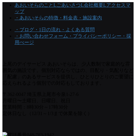
あおいそらのこと
Lごあいさつ
L会社概要
Lアクセスマ
ップ
・あおいそらの特徴
・料金表
・施設案内
・ブログ
・1日の流れ
・よくある質問
・お問い合わせフォーム
・プライバシーポリシー
・採
用ぺージ
上尾のデイサービス あおいそらは、少人数制で家庭的な雰
囲気の施設です。個別対応ならではの、目配り・気配りなど
「配慮」のあるサービスを提供し、ひとりひとりのご要望に
応えられるよう個別での対応もしております。
〒362-0047 埼玉県上尾市今泉1-27-6
月曜日〜土曜日、日曜日、祝日
営業時間：8時30分～17時30分
定休日なし（12/31～1/3まで休業を除く）