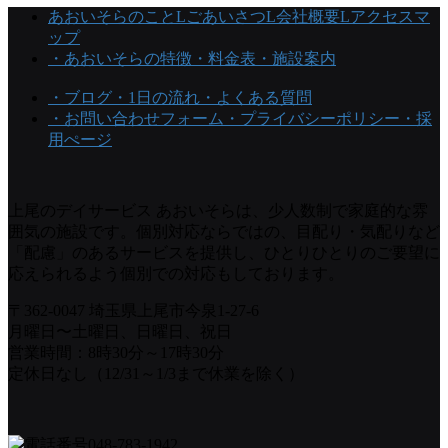
あおいそらのこと
Lごあいさつ
L会社概要
Lアクセスマ
ップ
・あおいそらの特徴
・料金表
・施設案内
・ブログ
・1日の流れ
・よくある質問
・お問い合わせフォーム
・プライバシーポリシー
・採
用ぺージ
上尾のデイサービス あおいそらは、少人数制で家庭的な雰
囲気の施設です。個別対応ならではの、目配り・気配りなど
「配慮」のあるサービスを提供し、ひとりひとりのご要望に
応えられるよう個別での対応もしております。
〒362-0047 埼玉県上尾市今泉1-27-6
月曜日〜土曜日、日曜日、祝日
営業時間：8時30分～17時30分
定休日なし（12/31～1/3まで休業を除く）