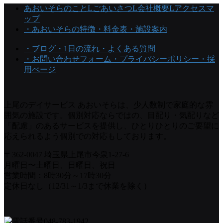
あおいそらのこと
Lごあいさつ
L会社概要
Lアクセスマ
ップ
・あおいそらの特徴
・料金表
・施設案内
・ブログ
・1日の流れ
・よくある質問
・お問い合わせフォーム
・プライバシーポリシー
・採
用ぺージ
上尾のデイサービス あおいそらは、少人数制で家庭的な雰
囲気の施設です。個別対応ならではの、目配り・気配りなど
「配慮」のあるサービスを提供し、ひとりひとりのご要望に
応えられるよう個別での対応もしております。
〒362-0047 埼玉県上尾市今泉1-27-6
月曜日〜土曜日、日曜日、祝日
営業時間：8時30分～17時30分
定休日なし（12/31～1/3まで休業を除く）