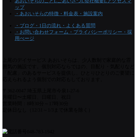
あおいそらのこと
Lごあいさつ
L会社概要
Lアクセスマ
ップ
・あおいそらの特徴
・料金表
・施設案内
・ブログ
・1日の流れ
・よくある質問
・お問い合わせフォーム
・プライバシーポリシー
・採
用ぺージ
上尾のデイサービス あおいそらは、少人数制で家庭的な雰
囲気の施設です。個別対応ならではの、目配り・気配りなど
「配慮」のあるサービスを提供し、ひとりひとりのご要望に
応えられるよう個別での対応もしております。
〒362-0047 埼玉県上尾市今泉1-27-6
月曜日〜土曜日、日曜日、祝日
営業時間：8時30分～17時30分
定休日なし（12/31～1/3まで休業を除く）